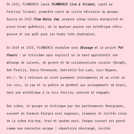
En 2022, PLOMBERIE lance
PLOMBERIE live à Triskel
, capté au
Festival Triskel, première carte de visite officielle du groupe.
Suivra en 2023
Plum Berry Jam
, premier album studio enregistré en
plein hiver québécois, où le quatuor pousse son esthétique rétro-
groove et son goût pour les hooks très chantables.
En 2024 et 2025, PLOMBERIE enchaîne avec
Brasage
et le projet
Pot
Pourri
: un troisième opus explosif où le band approfondit son
mélange de cuivres, de groove et de collaborations vocales (Boogát,
Gab Padilla, Sonia Patenaude, Gabrielle-Ève Lane, Luis Nagano,
etc.). On y retrouve un volet purement instrumental et un volet où
les voix, le rap et la poésie se greffent aux arrangements de brass,
dans une esthétique à la fois festive, urbaine et engagée.
Sur scène, le groupe se distingue par des performances énergiques,
souvent en formule élargie avec rappeurs, slameurs et invités issus
de la scène hip-hop, trad et spoken word. Chaque concert est pensé
comme une rencontre unique : répertoire réarrangé, invités