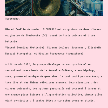
Screenshot
Bio et feuille de route
: PLOMBERIE est un quatuor de
drum’n’brass
originaire de Sherbrooke (QC), formé de trois cuivres et d’une
batterie :
Vincent Beaulieu (batterie), Étienne Leclerc (trombone), Elisabeth
Besozzi (trompette) et Nicolas Quaegebeur (sousaphone).
Actif depuis 2022, le groupe développe un son hybride où se
rencontrent
brass bands de la Nouvelle-Orléans, vieux hip-hop,
rock, groove et musique de game show
, le tout porté par une énergie
très live et des thèmes mélodiques assumés. Leur signature : des
cuivres puissants, des rythmes percussifs qui poussent à danser et
une grande place laissée à l’improvisation collective, chaque pièce
étant construite « à quatre têtes » sur scène comme en studio.