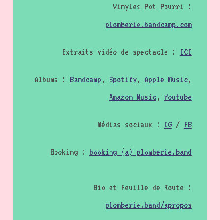
Vinyles Pot Pourri :
plomberie.bandcamp.com
Extraits vidéo de spectacle :
ICI
Albums :
Bandcamp
,
Spotify
,
Apple Music
,
Amazon Music
,
Youtube
Médias sociaux :
IG
/
FB
Booking :
booking (a) plomberie.band
Bio et Feuille de Route :
plomberie.band/apropos