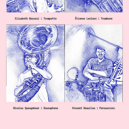
Elisabeth Besozzi : Trompette
Étienne Leclerc : Trombone
Nicolas Quaegebeur : Sousaphone
Vincent Beaulieu : Percussion
s